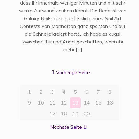
dass ihr innerhalb weniger Minuten und mit sehr
wenig Aufwand zaubern könnt. Die Rede ist von
Galaxy Nails, die ich anlässlich eines Nail Art
Contests von Manhattan ganz spontan und auf
die Schnelle kreiert hatte. Ich habe es quasi
zwischen Tür und Angel geschaffen, wenn ihr
mehr
[…]
Vorherige Seite
1
2
3
4
5
6
7
8
9
10
11
12
13
14
15
16
17
18
19
20
Nächste Seite