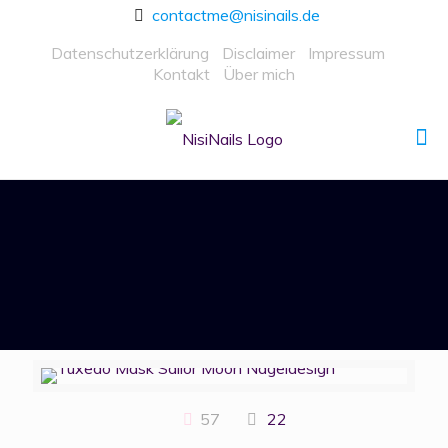
contactme@nisinails.de
Datenschutzerklärung
Disclaimer
Impressum
Kontakt
Über mich
57
22