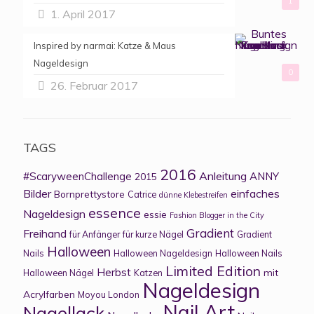
1
1. April 2017
Inspired by narmai: Katze & Maus
Nageldesign
0
26. Februar 2017
TAGS
2016
Anleitung
#ScaryweenChallenge
ANNY
2015
Bilder
einfaches
Bornprettystore
Catrice
dünne Klebestreifen
essence
Nageldesign
essie
Fashion Blogger in the City
Gradient
Freihand
für Anfänger
für kurze Nägel
Gradient
Halloween
Nails
Halloween Nageldesign
Halloween Nails
Limited Edition
Herbst
mit
Halloween Nägel
Katzen
Nageldesign
Acrylfarben
Moyou London
Nail Art
Nagellack