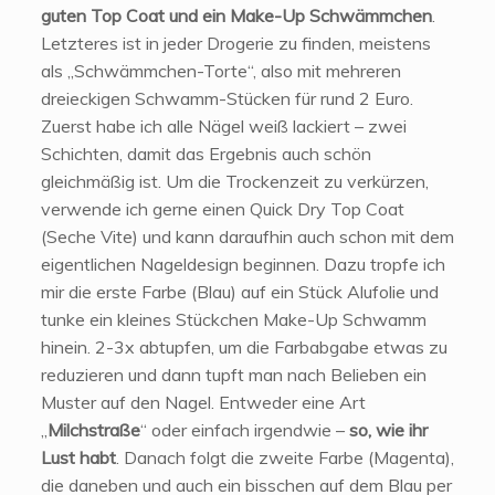
guten Top Coat und ein Make-Up Schwämmchen
.
Letzteres ist in jeder Drogerie zu finden, meistens
als „Schwämmchen-Torte“, also mit mehreren
dreieckigen Schwamm-Stücken für rund 2 Euro.
Zuerst habe ich alle Nägel weiß lackiert – zwei
Schichten, damit das Ergebnis auch schön
gleichmäßig ist. Um die Trockenzeit zu verkürzen,
verwende ich gerne einen Quick Dry Top Coat
(Seche Vite) und kann daraufhin auch schon mit dem
eigentlichen Nageldesign beginnen. Dazu tropfe ich
mir die erste Farbe (Blau) auf ein Stück Alufolie und
tunke ein kleines Stückchen Make-Up Schwamm
hinein. 2-3x abtupfen, um die Farbabgabe etwas zu
reduzieren und dann tupft man nach Belieben ein
Muster auf den Nagel. Entweder eine Art
„
Milchstraße
“ oder einfach irgendwie –
so, wie ihr
Lust habt
. Danach folgt die zweite Farbe (Magenta),
die daneben und auch ein bisschen auf dem Blau per