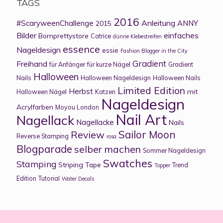
TAGS
2016
Anleitung
#ScaryweenChallenge
ANNY
2015
Bilder
einfaches
Bornprettystore
Catrice
dünne Klebestreifen
essence
Nageldesign
essie
Fashion Blogger in the City
Gradient
Freihand
für Anfänger
für kurze Nägel
Gradient
Halloween
Nails
Halloween Nageldesign
Halloween Nails
Limited Edition
Herbst
mit
Halloween Nägel
Katzen
Nageldesign
Acrylfarben
Moyou London
Nail Art
Nagellack
Nagellacke
Nails
Sailor Moon
Review
Reverse Stamping
rosa
Blogparade
selber machen
Sommer Nageldesign
Swatches
Stamping
Striping Tape
Trend
Topper
Edition
Tutorial
Water Decals