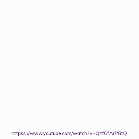
httpss://www.youtube.com/watch?v=QzfGfArPBtQ