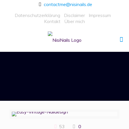
contactme@nisinails.de
Datenschutzerklärung
Disclaimer
Impressum
Kontakt
Über mich
53
0