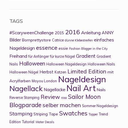
TAGS
2016
Anleitung
#ScaryweenChallenge
ANNY
2015
Bilder
einfaches
Bornprettystore
Catrice
dünne Klebestreifen
essence
Nageldesign
essie
Fashion Blogger in the City
Gradient
Freihand
für Anfänger
für kurze Nägel
Gradient
Halloween
Nails
Halloween Nageldesign
Halloween Nails
Limited Edition
Herbst
mit
Halloween Nägel
Katzen
Nageldesign
Acrylfarben
Moyou London
Nail Art
Nagellack
Nagellacke
Nails
Sailor Moon
Review
Reverse Stamping
rosa
Blogparade
selber machen
Sommer Nageldesign
Swatches
Stamping
Striping Tape
Trend
Topper
Edition
Tutorial
Water Decals