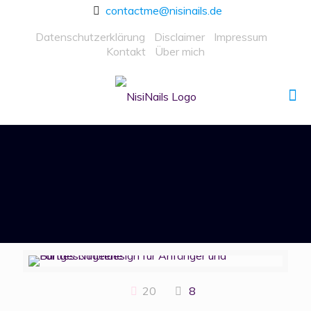
contactme@nisinails.de
Datenschutzerklärung
Disclaimer
Impressum
Kontakt
Über mich
20
8