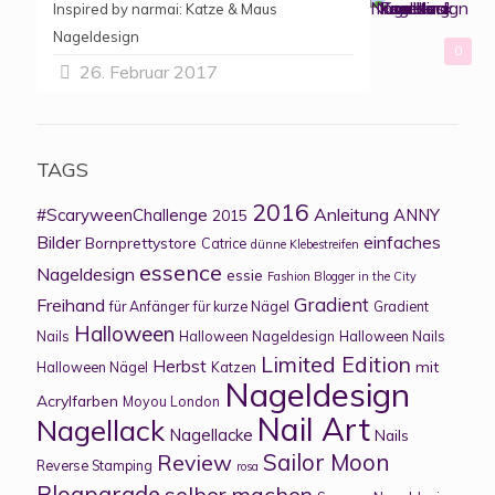
Inspired by narmai: Katze & Maus
Nageldesign
0
26. Februar 2017
TAGS
2016
Anleitung
#ScaryweenChallenge
ANNY
2015
Bilder
einfaches
Bornprettystore
Catrice
dünne Klebestreifen
essence
Nageldesign
essie
Fashion Blogger in the City
Gradient
Freihand
für Anfänger
für kurze Nägel
Gradient
Halloween
Nails
Halloween Nageldesign
Halloween Nails
Limited Edition
Herbst
mit
Halloween Nägel
Katzen
Nageldesign
Acrylfarben
Moyou London
Nail Art
Nagellack
Nagellacke
Nails
Sailor Moon
Review
Reverse Stamping
rosa
Blogparade
selber machen