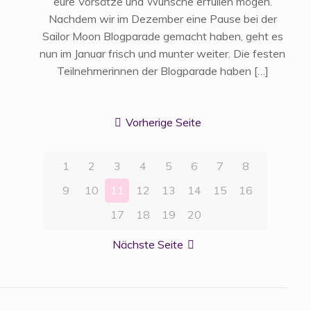
eure Vorsätze und Wünsche erfüllen mögen.
Nachdem wir im Dezember eine Pause bei der
Sailor Moon Blogparade gemacht haben, geht es
nun im Januar frisch und munter weiter. Die festen
Teilnehmerinnen der Blogparade haben
[…]
Vorherige Seite
1
2
3
4
5
6
7
8
9
10
11
12
13
14
15
16
17
18
19
20
Nächste Seite