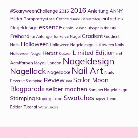
2016
Anleitung
#ScaryweenChallenge
ANNY
2015
Bilder
einfaches
Bornprettystore
Catrice
dünne Klebestreifen
essence
Nageldesign
essie
Fashion Blogger in the City
Gradient
Freihand
für Anfänger
für kurze Nägel
Gradient
Halloween
Nails
Halloween Nageldesign
Halloween Nails
Limited Edition
Herbst
mit
Halloween Nägel
Katzen
Nageldesign
Acrylfarben
Moyou London
Nail Art
Nagellack
Nagellacke
Nails
Sailor Moon
Review
Reverse Stamping
rosa
Blogparade
selber machen
Sommer Nageldesign
Swatches
Stamping
Striping Tape
Trend
Topper
Edition
Tutorial
Water Decals