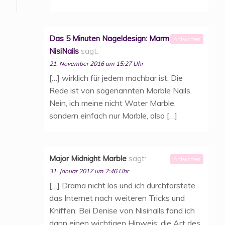
Das 5 Minuten Nageldesign: Marmor Nägel |
Antworten
NisiNails
sagt:
21. November 2016 um 15:27 Uhr
[…] wirklich für jedem machbar ist. Die
Rede ist von sogenannten Marble Nails.
Nein, ich meine nicht Water Marble,
sondern einfach nur Marble, also […]
Major Midnight Marble
sagt:
Antworten
31. Januar 2017 um 7:46 Uhr
[…] Drama nicht los und ich durchforstete
das Internet nach weiteren Tricks und
Kniffen. Bei Denise von Nisinails fand ich
dann einen wichtigen Hinweis: die Art des