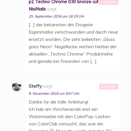
p2 Techno Chrome 030 bronze cut |
Antworten
NisiNails
sagt:
25. September 2016 um 16:19 Uhr
[…] der bekannten dm Drogerie
Eigenmarke verschwunden und durch neue
ersetzt worden. Die sehr beliebten „Gloss
goes Neon“ Nagellacke wichen hierbei der
aktuellen „Techno Chrome“ Produktreihe
und gerade bei Freunden von […]
Steffy
sagt:
Antworten
8. November 2016 um 8:07 Uhr
Danke für die tolle Anleitung!
Ich hab am Wochenende erst ein
Watermarble mit den ColorPop-Lacken
von ColorClub versucht, das war ein
Desaster 🙁 Aber ich werde mal den P2-