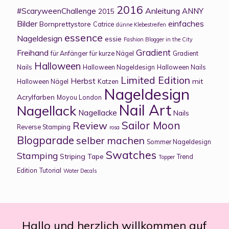
2016
Anleitung
#ScaryweenChallenge
ANNY
2015
Bilder
einfaches
Bornprettystore
Catrice
dünne Klebestreifen
essence
Nageldesign
essie
Fashion Blogger in the City
Gradient
Freihand
für Anfänger
für kurze Nägel
Gradient
Halloween
Nails
Halloween Nageldesign
Halloween Nails
Limited Edition
Herbst
mit
Halloween Nägel
Katzen
Nageldesign
Acrylfarben
Moyou London
Nail Art
Nagellack
Nagellacke
Nails
Sailor Moon
Review
Reverse Stamping
rosa
Blogparade
selber machen
Sommer Nageldesign
Swatches
Stamping
Striping Tape
Trend
Topper
Edition
Tutorial
Water Decals
Hallo und herzlich willkommen auf