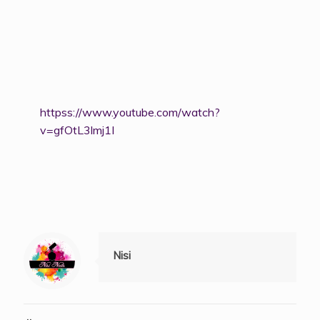
httpss://www.youtube.com/watch?
v=gfOtL3lmj1I
Nisi