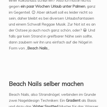
einer Kokosnuss schlürfen? Also ich hätte nichts
gegen
ein paar Wochen Urlaub unter Palmen
, ganz
im Gegenteil. 😉 Aber aktuell soll es leider nicht so
sein, daher bleibt es bei diversen Urlaubsfantasien
und einem Schwall Reggae Musik. Zur Not ist es an
der Ostsee ja auch noch ganz schön, oder? 😀 Und
falls gar kein Strand in greifbarer Nähe sein sollte,
dann zaubern wir ihn uns einfach auf die Nägel in
Form von „
Beach Nails
„.
Beach Nails selber machen
Beach Nails, also Strandnägel, verbinden im Grunde
zwei Nageldesign Techniken: Ein
Gradient
als Basis
und dazu das
Water Spotted
Muster für das Wasser