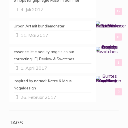
5 Tipps für gepflegte Füße im Sommer
4. Juli 2017
12
Urban Art mit bundlemonster
11. Mai 2017
18
essence little beauty angels colour
correcting LE | Review & Swatches
1
1. April 2017
Inspired by narmai: Katze & Maus
Nageldesign
0
26. Februar 2017
TAGS